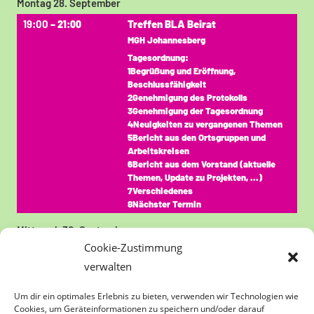
Montag
28.
September
19:00
Treffen BLA Beirat
– 21:00
MGH Johannesberg
Tagesordnung:
1Begrüßung und Eröffnung,
Beschlussfähigkeit
2Genehmigung des Protokolls
3Genehmigung der Tagesordnung
4Neuigkeiten zu vergangenen Themen
5Bericht aus den Ortsgruppen und
Arbeitskreisen
6Bericht aus dem Vorstand (aktuelle
Themen, Update zu Projekten, …)
7Verschiedenes
8Nächster Termin
Mittwoch
30.
September
Cookie-Zustimmung
Ganztägig
Infoabend der
verwalten
Energiegenossenschaft zu .......
folgt
Um dir ein optimales Erlebnis zu bieten, verwenden wir Technologien wie
Bisher ist es nur ein Platzhalter für den
Cookies, um Geräteinformationen zu speichern und/oder darauf