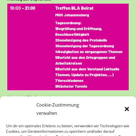
19:00
Treffen BLA Beirat
– 21:00
MGH Johannesberg
Tagesordnung:
1Begrüßung und Eröffnung,
Beschlussfähigkeit
2Genehmigung des Protokolls
3Genehmigung der Tagesordnung
4Neuigkeiten zu vergangenen Themen
5Bericht aus den Ortsgruppen und
Arbeitskreisen
6Bericht aus dem Vorstand (aktuelle
Themen, Update zu Projekten, …)
7Verschiedenes
8Nächster Termin
Mittwoch
30.
September
Cookie-Zustimmung
Ganztägig
Infoabend der
verwalten
Energiegenossenschaft zu .......
folgt
Um dir ein optimales Erlebnis zu bieten, verwenden wir Technologien wie
Bisher ist es nur ein Platzhalter für den
Cookies, um Geräteinformationen zu speichern und/oder darauf
Termin. Zu welchem Thema wir etwas