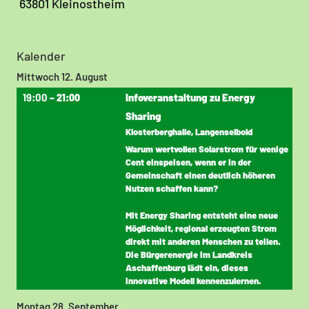
63801 Kleinostheim
Kalender
Mittwoch
12.
August
19:00
Infoveranstaltung zu Energy
– 21:00
Sharing
Klosterberghalle, Langenselbold
Warum wertvollen Solarstrom für wenige
Cent einspeisen, wenn er in der
Gemeinschaft einen deutlich höheren
Nutzen schaffen kann?
Mit Energy Sharing entsteht eine neue
Möglichkeit, regional erzeugten Strom
direkt mit anderen Menschen zu teilen.
Die Bürgerenergie im Landkreis
Aschaffenburg lädt ein, dieses
innovative Modell kennenzulernen.
Montag
28.
September