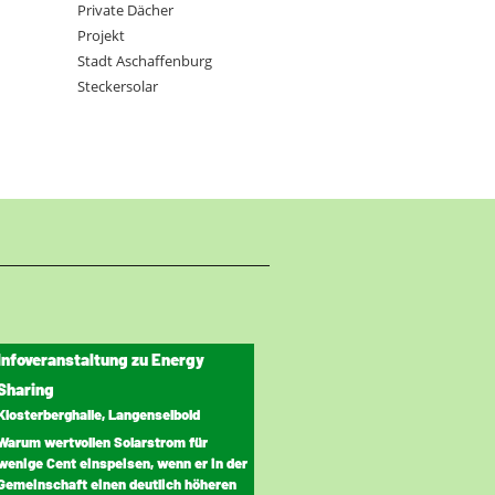
Private Dächer
Projekt
Stadt Aschaffenburg
Steckersolar
Infoveranstaltung zu Energy
Sharing
Klosterberghalle, Langenselbold
Warum wertvollen Solarstrom für
wenige Cent einspeisen, wenn er in der
Gemeinschaft einen deutlich höheren