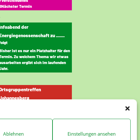
7Verschiedenes
8Nächster Termin
r
Infoabend der
Energiegenossenschaft zu .......
folgt
Bisher ist es nur ein Platzhalter für den
Termin. Zu welchem Thema wir etwas
ausarbeiten ergibt sich im laufenden
Jahr.
Ortsgruppentreffen
Johannesberg
MGH Johannesberg
Treffen der Ortsgruppe Johannesberg.
Interessierte können gerne
vorbeischauen.
Ablehnen
Einstellungen ansehen