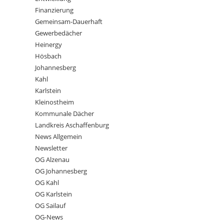
Finanzierung
Gemeinsam-Dauerhaft
Gewerbedächer
Heinergy
Hösbach
Johannesberg
Kahl
Karlstein
Kleinostheim
Kommunale Dächer
Landkreis Aschaffenburg
News Allgemein
Newsletter
OG Alzenau
OG Johannesberg
OG Kahl
OG Karlstein
OG Sailauf
OG-News