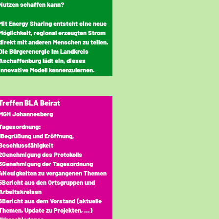
Nutzen schaffen kann?
Mit Energy Sharing entsteht eine neue
Möglichkeit, regional erzeugten Strom
direkt mit anderen Menschen zu teilen.
Die Bürgerenergie im Landkreis
Aschaffenburg lädt ein, dieses
innovative Modell kennenzulernen.
Treffen BLA Beirat
MGH Johannesberg
Tagesordnung:
1Begrüßung und Eröffnung,
Beschlussfähigkeit
2Genehmigung des Protokolls
3Genehmigung der Tagesordnung
4Neuigkeiten zu vergangenen Themen
5Bericht aus den Ortsgruppen und
Arbeitskreisen
6Bericht aus dem Vorstand (aktuelle
Themen, Update zu Projekten, …)