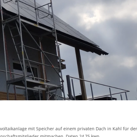
ovoltaikanlage mit Speicher auf einem privaten Dach in Kahl für de
enschaftsmitglieder mitmachen. Daten 24,75 kwp…