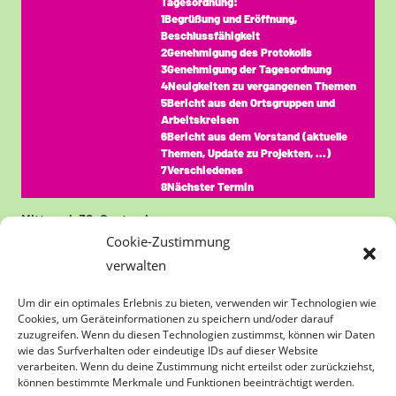
Tagesordnung:
1Begrüßung und Eröffnung,
Beschlussfähigkeit
2Genehmigung des Protokolls
3Genehmigung der Tagesordnung
4Neuigkeiten zu vergangenen Themen
5Bericht aus den Ortsgruppen und
Arbeitskreisen
6Bericht aus dem Vorstand (aktuelle
Themen, Update zu Projekten, …)
7Verschiedenes
8Nächster Termin
Mittwoch
30.
September
Cookie-Zustimmung
Ganztägig
Infoabend der
verwalten
Energiegenossenschaft zu .......
folgt
Um dir ein optimales Erlebnis zu bieten, verwenden wir Technologien wie
Bisher ist es nur ein Platzhalter für den
Cookies, um Geräteinformationen zu speichern und/oder darauf
Termin. Zu welchem Thema wir etwas
zuzugreifen. Wenn du diesen Technologien zustimmst, können wir Daten
ausarbeiten ergibt sich im laufenden
wie das Surfverhalten oder eindeutige IDs auf dieser Website
Jahr.
verarbeiten. Wenn du deine Zustimmung nicht erteilst oder zurückziehst,
können bestimmte Merkmale und Funktionen beeinträchtigt werden.