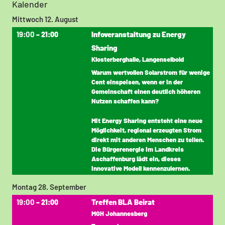
Kalender
Mittwoch
12.
August
19:00
Infoveranstaltung zu Energy
– 21:00
Sharing
Klosterberghalle, Langenselbold
Warum wertvollen Solarstrom für wenige
Cent einspeisen, wenn er in der
Gemeinschaft einen deutlich höheren
Nutzen schaffen kann?
Mit Energy Sharing entsteht eine neue
Möglichkeit, regional erzeugten Strom
direkt mit anderen Menschen zu teilen.
Die Bürgerenergie im Landkreis
Aschaffenburg lädt ein, dieses
innovative Modell kennenzulernen.
Montag
28.
September
19:00
Treffen BLA Beirat
– 21:00
MGH Johannesberg