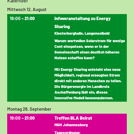
Kalender
Mittwoch
12.
August
19:00
Infoveranstaltung zu Energy
– 21:00
Sharing
Klosterberghalle, Langenselbold
Warum wertvollen Solarstrom für wenige
Cent einspeisen, wenn er in der
Gemeinschaft einen deutlich höheren
Nutzen schaffen kann?
Mit Energy Sharing entsteht eine neue
Möglichkeit, regional erzeugten Strom
direkt mit anderen Menschen zu teilen.
Die Bürgerenergie im Landkreis
Aschaffenburg lädt ein, dieses
innovative Modell kennenzulernen.
Montag
28.
September
19:00
Treffen BLA Beirat
– 21:00
MGH Johannesberg
Tagesordnung: