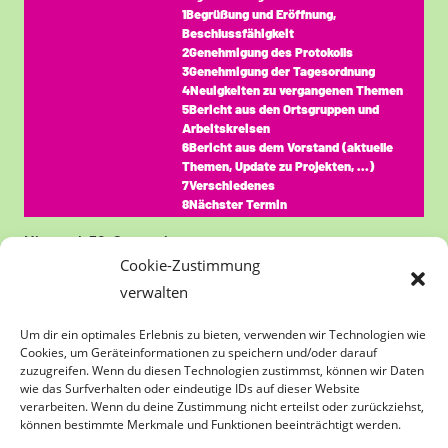
1Begrüßung und Eröffnung,
Beschlussfähigkeit
2Genehmigung des Protokolls
3Genehmigung der Tagesordnung
4Neuigkeiten zu vergangenen Themen
5Bericht aus den Ortsgruppen und
Arbeitskreisen
6Bericht aus dem Vorstand (aktuelle
Themen, Update zu Projekten, …)
7Verschiedenes
8Nächster Termin
Mittwoch
30.
September
Cookie-Zustimmung
Ganztägig
Infoabend der
verwalten
Energiegenossenschaft zu .......
folgt
Um dir ein optimales Erlebnis zu bieten, verwenden wir Technologien wie
Bisher ist es nur ein Platzhalter für den
Cookies, um Geräteinformationen zu speichern und/oder darauf
Termin. Zu welchem Thema wir etwas
zuzugreifen. Wenn du diesen Technologien zustimmst, können wir Daten
ausarbeiten ergibt sich im laufenden
wie das Surfverhalten oder eindeutige IDs auf dieser Website
Jahr.
verarbeiten. Wenn du deine Zustimmung nicht erteilst oder zurückziehst,
können bestimmte Merkmale und Funktionen beeinträchtigt werden.
Montag
5.
Oktober